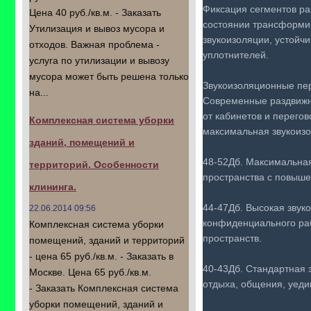
Фиксация сегментов ра
Цена 40 руб./кв.м. - Заказать
состоянии трансформир
Утилизация и вывоз мусора и
звукоизоляции, устойч
отходов. Важная проблема -
уплотнителей.
услуга по утилизации и вывозу
мусора может быть решена только
Звукоизоляционные пер
на...
Современные раздвижны
от кабинетов и перего
Комплексная система уборки
максимальная звукоизо
зданий, помещений и
48-52Дб. Максимальная
территорий. Особенности
пространства с повыш
клининга.
44-47Дб. Высокая звук
22.06.2014 09:56
конфиденциального раб
Комплексная система уборки
пространств.
помещений, зданий и территорий
- цена 65 руб./кв.м. - Заказать в
40-43Дб. Стандартная 
Москве. Цена 65 руб./кв.м.
отдыха, общения, уеди
- Заказать Комплексная система
уборки помещений, зданий и