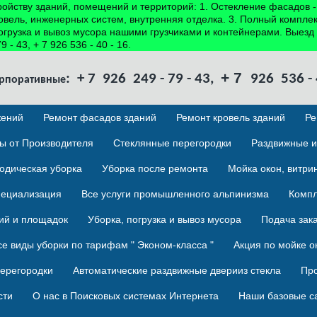
ройству зданий, помещений и территорий: 1. Остекление фасадов 
ровель, инженерных систем, внутренняя отделка. 3. Полный компле
Погрузка и вывоз мусора нашими грузчиками и контейнерами. Выез
 43, + 7 926 536 - 40 - 16.
+ 7
: + 7 926 249 - 79 - 43,
926 536 -
рпоративные
жений
Ремонт фасадов зданий
Ремонт кровель зданий
Ре
ы от Производителя
Стеклянные перегородки
Раздвижные и
одическая уборка
Уборка после ремонта
Мойка окон, витри
ециализация
Все услуги промышленного альпинизма
Компл
ий и площадок
Уборка, погрузка и вывоз мусора
Подача зака
се виды уборки по тарифам " Эконом-класса "
Акция по мойке о
ерегородки
Автоматические раздвижные дверииз стекла
Про
сти
О нас в Поисковых системах Интернетa
Наши базовые с