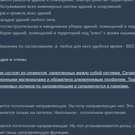
обслуживание всех инженерных систем зданий и сооружений.
ов и кровель всех зданий.
фасадов зданий любого типа.
 послестроительная и ежедневная уборка зданий, помещений и тер
борки зданий, помещений и территорий под "ключ" с всеми наши
Заказчику по согласованию, в любое для него удобное время - БЕС
дки и стены
и состоят из сегментов, скрепленных между собой петлями. Сегме
яционными материалами и обрамлена алюминиевым профилем. Тр
никовых роликов по направляющим и складируются в парковке.
:
ается потолочная направляющая. На полу направляющих нет. Это 
аняется только на потолок. Напольное - потолочное крепление.
ается потолочная направляющая. На пол устанавливается рельс, 
яет лишь направляющую функцию.