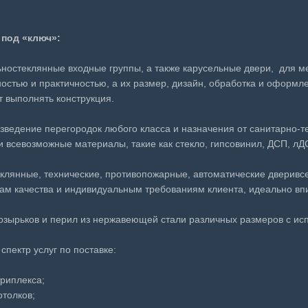
 под «ключ»:
ностеклянные входные группы
, а также
карусельные двери
, для м
остью и практичностью, а их размер, дизайн, обработка и оформл
т выполнять конструкция.
озведение
перегородок любого класса и назначения от санитарно-т
и всевозможные материалы, такие как стекло, гипсовинил, ДСП, лДС
клянные, технические, противопожарные, автоматические двери
вс
м качества и индивидуальным требованиям клиента, идеально впи
озырьков и перил из нержавеющей стали
различных размеров с исп
спектр услуг по поставке:
триплекса;
отолков;