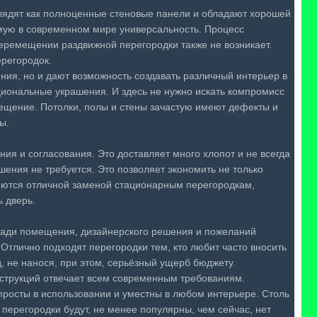
глядят как полноценные стеновые панели и обладают хорошей
мую в современном мире универсальность. Процесс
еремещении раздвижной перегородки также не возникает.
регородок.
ния, но и дают возможность создавать различный интерьер в
кциональные украшения. И здесь не нужно искать компромисс
ещение. Потолки, полы и стены зачастую имеют дефекты и
ы.
ия и согласования. Это доставляет много хлопот и не всегда
шения не требуется. Это позволяет экономить не только
вляются отличной заменой стационарным перегородкам,
ь дверь.
ощади помещения, дизайнерского решения и пожеланий
Отлично подходят перегородки тем, кто любит часто вносить
, не нанося, при этом, серьёзный ущерб бюджету.
нструкций отвечает всем современным требованиям.
просты в использовании и уместны в любом интерьере. Столь
перегородки будут, не менее популярны, чем сейчас, нет