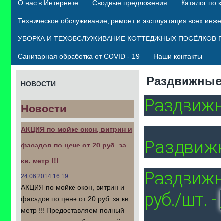
О нас в Интернете
Сводные предложения
Каталог по 
Техническое обслуживание, ремонт и эксплуатация всех инж
УБОРКА И ТЕХОБСЛУЖИВАНИЕ КОТТЕДЖНЫХ ПОСЁЛКОВ 
Санитарная обработка от COVID - 19
Наши контакты
Раздвижные
НОВОСТИ
Раздвижн
Новости
АКЦИЯ по мойке окон, витрин и
Раздвижн
фасадов по цене от 20 руб. за
кв. метр !!!
Раздвижн
24.06.2014 16:19
АКЦИЯ по мойке окон, витрин и
руб./шт. -
фасадов по цене от 20 руб. за кв.
метр !!! Предоставляем полный