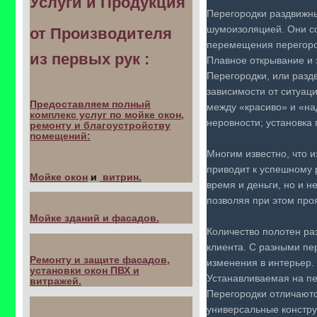
Услуги и Продукция
Перегородки раздвижны
шумоизоляцией. Они со
от Производителя
перемещения перегород
из первых рук :
Плавное открывание и
Перегородки, или разд
зависимости от ситуац
Предоставляем полный
между «красиво» и «на
комплекс услуг по мойке окон,
неровности; установка
ремонту и благоустройству
помещений:
Многим известно, что 
приводит к успешному р
Мойке окон
и
витрин.
время и деньги, но и 
позволяя при этом про
Мойке зданий и фасадов.
Количество полотен ра
клиента. С разными пе
Ремонту и защите фасадов,
изменения в интерьер.
установки окон ПВХ и
Устанавливаемая на пе
витражей.
Перегородки отличаютс
универсальные констру