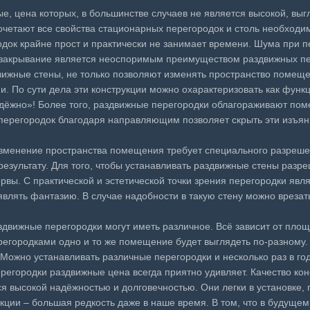
е, цена которых, в большинстве случаев не является высокой, вы
четают все свойства стационарных перегородок и столь необходи
ок крайне прост и практически не занимает времени. Шума при п
 закрывание является неоспоримым преимуществом раздвижных пе
вижные стены, не только позволяют изменять пространство помеще
ии. По сути дела эти конструкции можно охарактеризовать как фун
дёжно»! Более того, раздвижные перегородки облагораживают пом
 перегородок благодаря направляющим позволяет скрыть эти изъян
изменение пространства помещения требует специального разрешен
езультату. Для того, чтобы устанавливать раздвижные стены разре
нервы. С практической и эстетической точки зрения перегородки я
являть фантазию. В случае надобности в такую стену можно врезат
здвижные перегородки могут иметь различное. Всё зависит от пл
регородками одно и то же помещение будет выглядеть по-разному. 
 Можно устанавливать различные перегородки и несколько раз в год
регородки раздвижные цена всегда приятно удивляет. Качество ко
я высокой надёжностью и долговечностью. Они легки в установке, 
кции – большая редкость даже в наше время. В том, что в будущем 