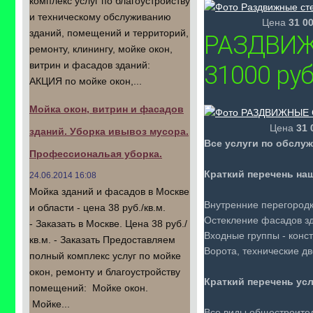
комплекс услуг по благоустройству
и техническому обслуживанию
Цена
31 0
зданий, помещений и территорий,
РАЗДВИЖ
ремонту, клинингу, мойке окон,
витрин и фасадов зданий:
31000 руб
АКЦИЯ по мойке окон,...
Мойка окон, витрин и фасадов
Цена
31 
зданий. Уборка ивывоз мусора.
Все услуги по обслу
Профессиональая уборка.
Краткий перечень на
24.06.2014 16:08
Мойка зданий и фасадов в Москве
Внутренние перегород
и области - цена 38 руб./кв.м.
Остекление фасадов зд
- Заказать в Москве. Цена 38 руб./
Входные группы - конс
кв.м. - Заказать Предоставляем
Ворота, технические д
полный комплекс услуг по мойке
окон, ремонту и благоустройству
Краткий перечень усл
помещений: Мойке окон.
Мойке...
Все виды общестроител