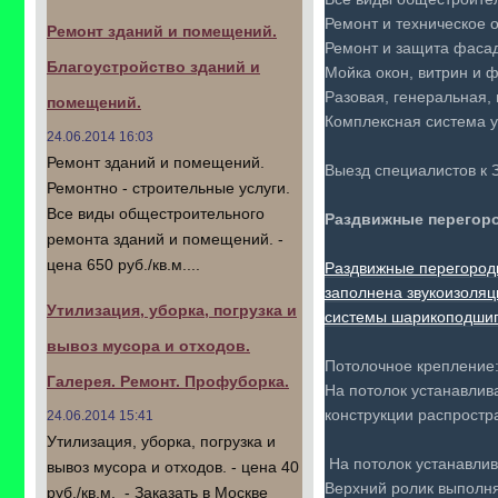
Ремонт и техническое 
Ремонт зданий и помещений.
Ремонт и защита фасад
Благоустройство зданий и
Мойка окон, витрин и 
Разовая, генеральная,
помещений.
Комплексная система у
24.06.2014 16:03
Ремонт зданий и помещений.
Выезд специалистов к 
Ремонтно - строительные услуги.
Все виды общестроительного
Раздвижные перегоро
ремонта зданий и помещений. -
цена 650 руб./кв.м....
Раздвижные перегородк
заполнена звукоизол
Утилизация, уборка, погрузка и
системы шарикоподшип
вывоз мусора и отходов.
Потолочное крепление
Галерея. Ремонт. Профуборка.
На потолок устанавлив
конструкции распростр
24.06.2014 15:41
Утилизация, уборка, погрузка и
На потолок устанавлив
вывоз мусора и отходов. - цена 40
Верхний ролик выполн
руб./кв.м. - Заказать в Москве