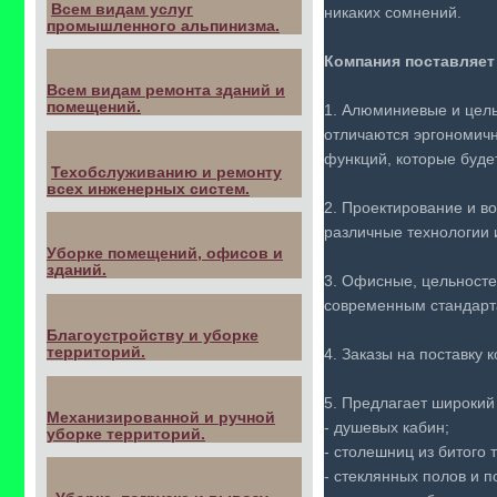
Всем видам услуг
никаких сомнений.
промышленного альпинизма.
Компания поставляет
Всем видам ремонта зданий и
помещений.
1.
Алюминиевые и цель
отличаются эргономичн
функций, которые буде
Техобслуживанию и ремонту
всех инженерных систем.
2. Проектирование и в
различные технологии 
Уборке помещений, офисов и
зданий.
3.
Офисные, цельносте
современным стандарта
Благоустройству и уборке
территорий.
4. Заказы на поставку
к
5. Предлагает широкий 
Механизированной и ручной
- душевых кабин;
уборке территорий.
- столешниц из битого 
- стеклянных полов и п