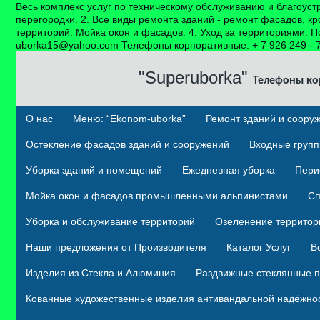
Весь комплекс услуг по техническому обслуживанию и благоуст
перегородки. 2. Все виды ремонта зданий - ремонт фасадов, к
территорий. Мойка окон и фасадов. 4. Уход за территориями. 
uborka15@yahoo.com Телефоны корпоративные: + 7 926 249 - 79 -
"Superuborka"
Телефоны ко
О нас
Меню: “Ekonom-uborka”
Ремонт зданий и соору
Остекление фасадов зданий и сооружений
Входные групп
Уборка зданий и помещений
Ежедневная уборка
Пери
Мойка окон и фасадов промышленными альпинистами
Сп
Уборка и обслуживание территорий
Озеленение территор
Наши предложения от Производителя
Каталог Услуг
В
Изделия из Стекла и Алюминия
Раздвижные стеклянные п
Кованные художественные изделия антивандальной надёжно