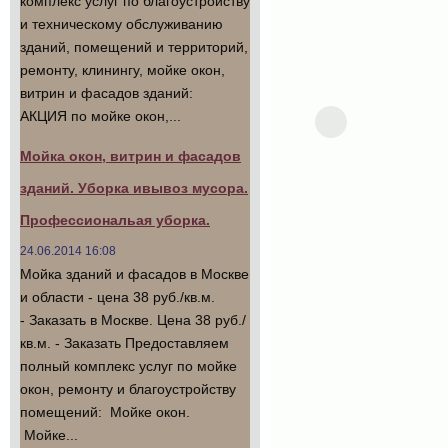
комплекс услуг по благоустройству
и техническому обслуживанию
зданий, помещений и территорий,
ремонту, клинингу, мойке окон,
витрин и фасадов зданий:
АКЦИЯ по мойке окон,...
Мойка окон, витрин и фасадов
зданий. Уборка ивывоз мусора.
Профессиональая уборка.
24.06.2014 16:08
Мойка зданий и фасадов в Москве
и области - цена 38 руб./кв.м.
- Заказать в Москве. Цена 38 руб./
кв.м. - Заказать Предоставляем
полный комплекс услуг по мойке
окон, ремонту и благоустройству
помещений: Мойке окон.
Мойке...