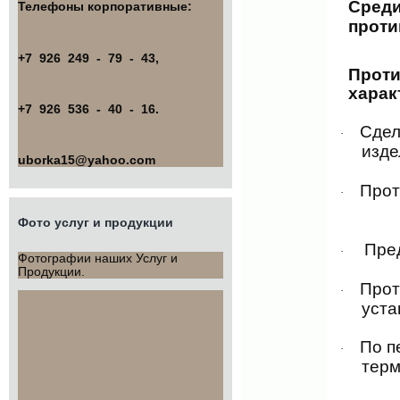
Сред
Телефоны корпоративные:
проти
+7 926 249 - 79 - 43,
Проти
харак
+7 926 536 - 40 - 16.
Сдел
·
изде
uborka15@yahoo.com
Прот
·
Фото услуг и продукции
Пред
·
Фотографии наших Услуг и
Продукции.
Прот
·
уста
По п
·
терм