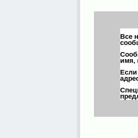
Все 
сооб
Сооб
имя,
Если
адре
Спец
пред