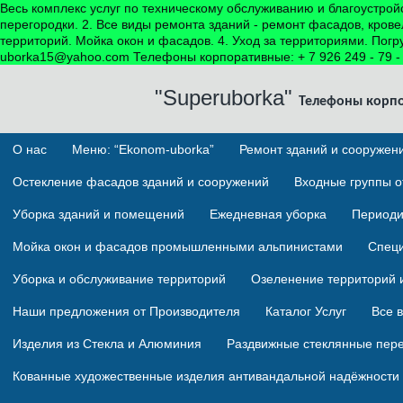
Весь комплекс услуг по техническому обслуживанию и благоустрой
перегородки. 2. Все виды ремонта зданий - ремонт фасадов, кров
территорий. Мойка окон и фасадов. 4. Уход за территориями. Пог
uborka15@yahoo.com Телефоны корпоративные: + 7 926 249 - 79 - 43
"Superuborka"
Телефоны корп
О нас
Меню: “Ekonom-uborka”
Ремонт зданий и сооружен
Остекление фасадов зданий и сооружений
Входные группы о
Уборка зданий и помещений
Ежедневная уборка
Периоди
Мойка окон и фасадов промышленными альпинистами
Спец
Уборка и обслуживание территорий
Озеленение территорий 
Наши предложения от Производителя
Каталог Услуг
Все 
Изделия из Стекла и Алюминия
Раздвижные стеклянные пер
Кованные художественные изделия антивандальной надёжности