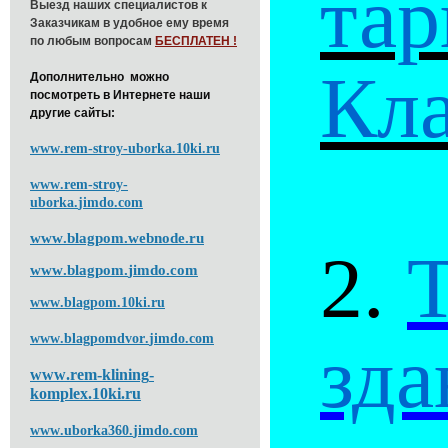
тар
Выезд наших специалистов к
Заказчикам в удобное ему время
по любым вопросам
БЕСПЛАТЕН !
Кла
Дополнительно можно
посмотреть в Интернете наши
другие сайты:
www
.
rem
-
stroy
-
uborka
.10
ki
.
ru
www
.
rem
-
stroy
-
uborka
.
jimdo
.
com
www
.
blagpom
.
webnode
.
ru
2.
www
.
blagpom
.
jimdo
.
com
www
.
blagpom
.10
ki
.
ru
зда
www
.
blagpomdvor
.
jimdo
.
com
www
.
rem
-
klining
-
komplex
.10
ki
.
ru
www
.
uborka
360.
jimdo
.
com