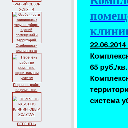
Компле
КРАТКИЙ ОБЗОР
УСЛУГ И
помеще
ПРОДУКЦИИ
клини
22.06.2014
Особенности
клининговых
Комплексн
услуг по уборке
зданий,
65 руб./кв
помещений и
территорий.
Комплек
Перечень работ
территори
по ремонтно-
строительным
систем
услугам
ПЕРЕЧЕНЬ