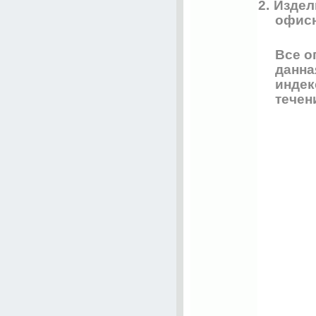
2.
Издел
офисн
Все о
данна
индек
течен