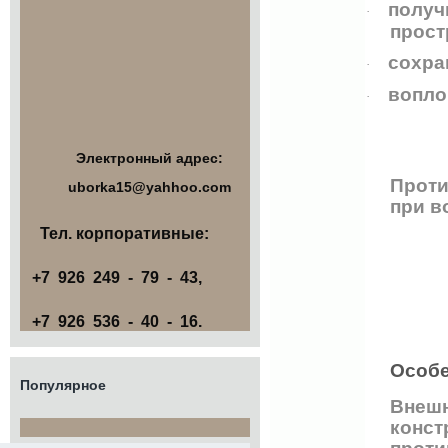
получ
·
прост
сохра
·
вопло
·
Электронный адрес:
Проти
uborka15@yahhoo.com
при в
Тел. корпоративные:
+7 926 249 - 79 - 43,
+7 926 536 - 40 - 16.
Особе
Популярное
Внешн
конст