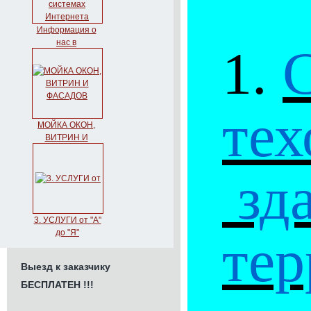
Информация о
нас в
1.
Социальных
сетях и
Поисковых
системах
Интернета
тех
МОЙКА ОКОН,
ВИТРИН И
ФАСАДОВ
зд
3. УСЛУГИ от "А"
до "Я"
те
МАКСИМАЛЬНОГО
СПРОСА +7 926
Выезд к заказчику
249-79-43 +7 926
536-40-16
БЕСПЛАТЕН !!!