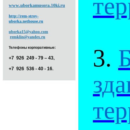
тер
www
.
uborkamusora
.10
ki
.
ru
http
://
rem
-
stroy
-
uborka
.
nethouse
.
ru
uborka15
@yahoo.com
remklin
@
yandex
.
ru
3.
Б
Телефоны корпоративные:
+7
926 249 - 79 – 43,
+7 926 536 - 40 - 16.
зда
тер